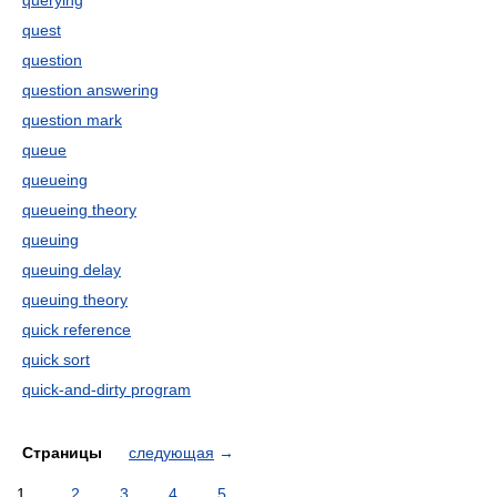
querying
quest
question
question answering
question mark
queue
queueing
queueing theory
queuing
queuing delay
queuing theory
quick reference
quick sort
quick-and-dirty program
Страницы
следующая
→
1
2
3
4
5